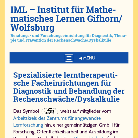
IML – Ins­ti­tut für Ma­the­
ma­ti­sches Ler­nen Gif­horn/​
Wolfs­burg
Be­ra­tungs- und For­schungs­ein­rich­tung für Dia­gno­stik, The­ra­
pie und Prä­ven­ti­on der Re­chen­schwä­che/​Dys­kal­ku­lie
Toggle
navigation
Spe­zi­a­li­sier­te lern­the­ra­peu­ti­
sche Fach­ein­rich­tun­gen für
Dia­gno­stik und Be­hand­lung der
Re­chen­schwä­che/​Dys­kal­ku­lie
Das Symbol
weist auf Mitglieder vom
Arbeitskreis des Zentrums für angewandte
Lernforschung
hin, einer gemeinnützigen GmbH für
Forschung, Öffentlichkeitsarbeit und Ausbildung im