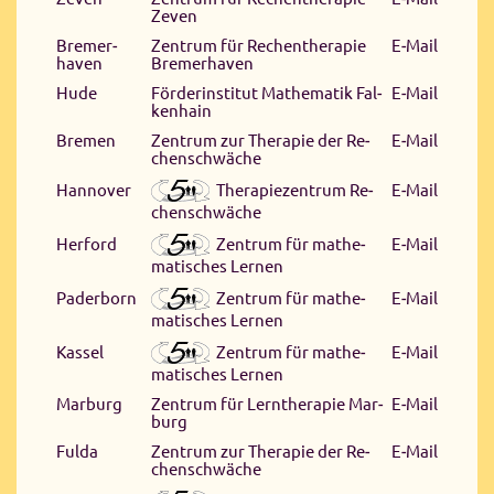
Ze­ven
Bre­mer­
Zen­trum für Re­chen­the­ra­pie
E‑Mail
haven
Bre­mer­haven
Hu­de
För­der­in­sti­tut Ma­the­ma­tik Fal­
E‑Mail
ken­hain
Bre­men
Zen­trum zur The­ra­pie der Re­
E‑Mail
chen­schwä­che
The­ra­pie­zen­trum Re­
Han­no­ver
E‑Mail
chen­schwä­che
Zen­trum für ma­the­
Her­ford
E‑Mail
ma­ti­sches Ler­nen
Zen­trum für ma­the­
Pa­der­born
E‑Mail
ma­ti­sches Ler­nen
Zen­trum für ma­the­
Kas­sel
E‑Mail
ma­ti­sches Ler­nen
Mar­burg
Zen­trum für Lern­the­ra­pie Mar­
E‑Mail
burg
Ful­da
Zen­trum zur The­ra­pie der Re­
E‑Mail
chen­schwä­che