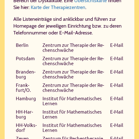
Bereich der Dyskalkulie. Eine
Übersichtskarte
finden
Sie hier:
Karte der Therapiezentren
.
Alle Listeneinträge sind anklickbar und führen zur
Homepage der jeweiligen Einrichtung bzw. zu deren
Telefonnummer oder E‑Mail-Adresse.
Ber­lin
Zen­trum zur The­ra­pie der Re­
E‑Mail
chen­schwä­che
Pots­dam
Zen­trum zur The­ra­pie der Re­
E‑Mail
chen­schwä­che
Bran­den­
Zen­trum zur The­ra­pie der Re­
E‑Mail
burg
chen­schwä­che
Frank­
Zen­trum zur The­ra­pie der Re­
E‑Mail
furt/O.
chen­schwä­che
Ham­burg
In­sti­tut für Ma­the­ma­ti­sches
E‑Mail
Ler­nen
HH-Har­
In­sti­tut für Ma­the­ma­ti­sches
E‑Mail
burg
Ler­nen
HH-Volks­
In­sti­tut für Ma­the­ma­ti­sches
E‑Mail
dorf
Ler­nen
Ze­ven
Zen­trum für Re­chen­the­ra­pie
E‑Mail