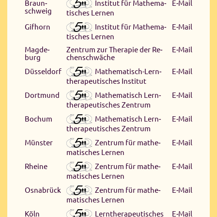
In­sti­tut für Ma­the­ma­
Braun­
E‑Mail
schweig
ti­sches Ler­nen
In­sti­tut für Ma­the­ma­
Gif­horn
E‑Mail
ti­sches Ler­nen
Mag­de­
Zen­trum zur The­ra­pie der Re­
E‑Mail
burg
chen­schwä­che
Ma­the­ma­tisch-Lern­
Düs­sel­dorf
E‑Mail
the­ra­peu­ti­sches In­sti­tut
Ma­the­ma­tisch Lern­
Dort­mund
E‑Mail
the­ra­peu­ti­sches Zen­trum
Ma­the­ma­tisch Lern­
Bo­chum
E‑Mail
the­ra­peu­ti­sches Zen­trum
Zen­trum für ma­the­
Mün­ster
E‑Mail
ma­ti­sches Ler­nen
Zen­trum für ma­the­
Rhei­ne
E‑Mail
ma­ti­sches Ler­nen
Zen­trum für ma­the­
Os­na­brück
E‑Mail
ma­ti­sches Ler­nen
Lern­the­ra­peu­ti­sches
Köln
E‑Mail