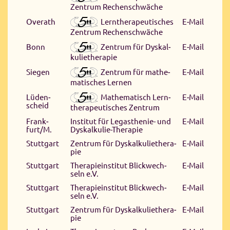
Zen­trum Re­chen­schwä­che
Lern­the­ra­peu­ti­sches
Overath
E‑Mail
Zen­trum Re­chen­schwä­che
Zen­trum für Dys­kal­
Bonn
E‑Mail
ku­lie­the­ra­pie
Zen­trum für ma­the­
Sie­gen
E‑Mail
ma­ti­sches Ler­nen
Ma­the­ma­tisch Lern­
Lü­den­
E‑Mail
scheid
the­ra­peu­ti­sches Zen­trum
Frank­
In­sti­tut für Le­ga­sthe­nie- und
E‑Mail
furt/M.
Dys­kal­ku­lie-​The­ra­pie
Stutt­gart
Zen­trum für Dys­kal­ku­lie­the­ra­
E‑Mail
pie
Stutt­gart
The­ra­pie­in­sti­tut Blick­wech­
E‑Mail
seln e.V.
Stutt­gart
The­ra­pie­in­sti­tut Blick­wech­
E‑Mail
seln e.V.
Stutt­gart
Zen­trum für Dys­kal­ku­lie­the­ra­
E‑Mail
pie