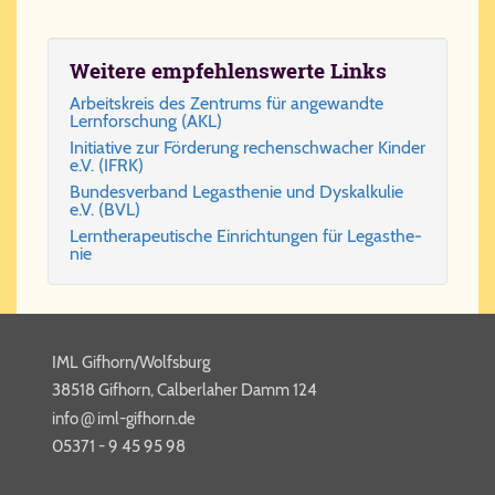
Weitere empfehlenswerte Links
Ar­beits­kreis des Zen­trums für an­ge­wand­te
Lern­for­schung (AKL)
Ini­ti­a­ti­ve zur För­de­rung re­chen­schwa­cher Kin­der
e.V. (IFRK)
Bun­des­ver­band Le­gas­the­nie und Dys­kal­ku­lie
e.V. (BVL)
Lern­the­ra­peu­ti­sche Ein­rich­tun­gen für Le­gas­the­
nie
IML Gifhorn/Wolfsburg
38518 Gifhorn, Calberlaher Damm 124
@
info​
iml-​gif​horn​.de
05371 - 9 45 95 98