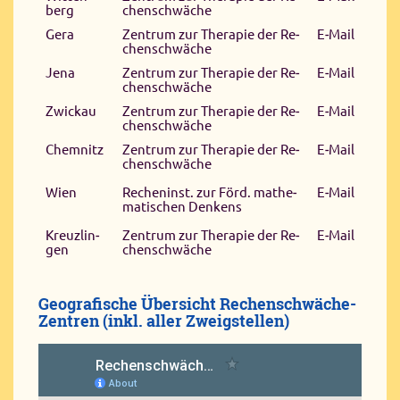
berg
chen­schwä­che
Ge­ra
Zen­trum zur The­ra­pie der Re­
E‑Mail
chen­schwä­che
Je­na
Zen­trum zur The­ra­pie der Re­
E‑Mail
chen­schwä­che
Zwick­au
Zen­trum zur The­ra­pie der Re­
E‑Mail
chen­schwä­che
Chem­nitz
Zen­trum zur The­ra­pie der Re­
E‑Mail
chen­schwä­che
Wien
Re­chen­inst. zur Förd. ma­the­
E‑Mail
ma­ti­schen Den­kens
Kreuz­lin­
Zen­trum zur The­ra­pie der Re­
E‑Mail
gen
chen­schwä­che
Geografische Übersicht Rechenschwäche-
Zentren (inkl. aller Zweigstellen)