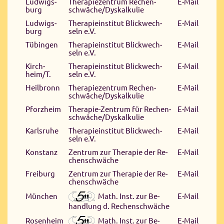
Lud­wigs­
The­ra­pie­zen­trum Re­chen­
E‑Mail
burg
schwä­che/​Dys­kal­ku­lie
Lud­wigs­
The­ra­pie­in­sti­tut Blick­wech­
E‑Mail
burg
seln e.V.
Tü­bin­gen
The­ra­pie­in­sti­tut Blick­wech­
E‑Mail
seln e.V.
Kirch­
The­ra­pie­in­sti­tut Blick­wech­
E‑Mail
heim/T.
seln e.V.
Heil­bronn
The­ra­pie­zen­trum Re­chen­
E‑Mail
schwä­che/​Dys­kal­ku­lie
Pforz­heim
The­ra­pie-Zen­trum für Re­chen­
E‑Mail
schwä­che/​Dys­kal­ku­lie
Karls­ru­he
The­ra­pie­in­sti­tut Blick­wech­
E‑Mail
seln e.V.
Kon­stanz
Zen­trum zur The­ra­pie der Re­
E‑Mail
chen­schwä­che
Frei­burg
Zen­trum zur The­ra­pie der Re­
E‑Mail
chen­schwä­che
Math. Inst. zur Be­
Mün­chen
E‑Mail
hand­lung d. Re­chen­schwä­che
Math. Inst. zur Be­
Ro­sen­heim
E‑Mail