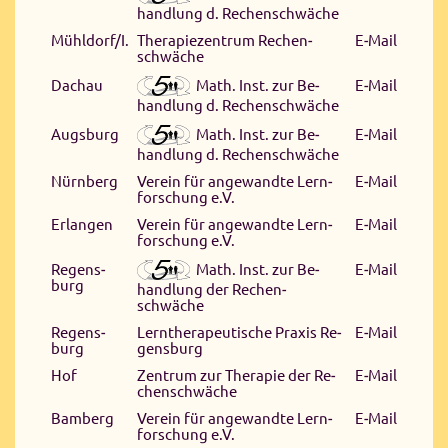
hand­lung d. Re­chen­schwä­che
Mühldorf/I.
The­ra­pie­zen­trum Re­chen­
E‑Mail
schwä­che
Math. Inst. zur Be­
Da­chau
E‑Mail
hand­lung d. Re­chen­schwä­che
Math. Inst. zur Be­
Augs­burg
E‑Mail
hand­lung d. Re­chen­schwä­che
Nürn­berg
Ver­ein für an­ge­wand­te Lern­
E‑Mail
for­schung e.V.
Er­lan­gen
Ver­ein für an­ge­wand­te Lern­
E‑Mail
for­schung e.V.
Math. Inst. zur Be­
Re­gens­
E‑Mail
burg
hand­lung der Re­chen­
schwäche
Re­gens­
Lern­the­ra­peu­ti­sche Pra­xis Re­
E‑Mail
burg
gens­burg
Hof
Zen­trum zur The­ra­pie der Re­
E‑Mail
chen­schwä­che
Bam­berg
Ver­ein für an­ge­wand­te Lern­
E‑Mail
for­schung e.V.